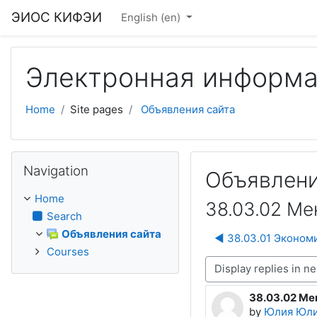
Skip to main content
ЭИОС КИФЭИ
English ‎(en)‎
Электронная информа
Home
Site pages
Объявления сайта
Skip Navigation
Navigation
Объявлени
Home
38.03.02 М
Search
Объявления сайта
◀︎ 38.03.01 Эконом
Courses
Display mode
38.03.02 М
Number of rep
by
Юлия Юл