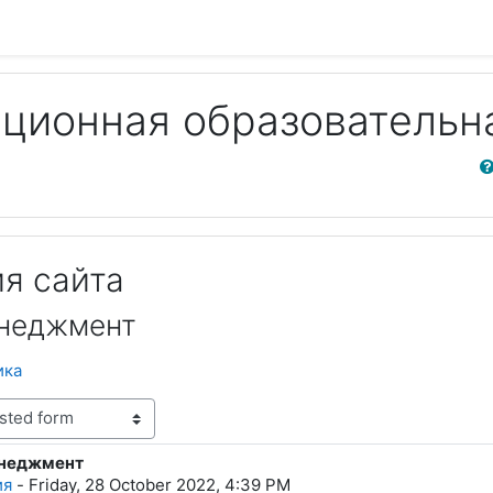
ционная образовательн
Sear
я сайта
енеджмент
ика
енеджмент
lies: 0
ия
-
Friday, 28 October 2022, 4:39 PM